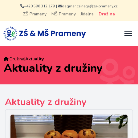
+420 596 312 179
|
dagmar.czinege@zs-prameny.cz
ZŠ Prameny
MŠ Prameny
Jídelna
Družina
|
Družina
|
Aktuality
Aktuality z družiny
Aktuality z družiny