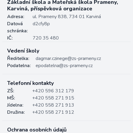
Základní škola a Mateřská škola Prameny,
Karviná, příspěvková organizace
Adresa:
ul. Prameny 838, 734 01 Karviná
Datová
d2cfy8p
schránka:
IČ:
720 35 480
Vedení školy
Ředitelka:
dagmar.czinege@zs-prameny.cz
Podatelna:
epodatelna@zs-prameny.cz
Telefonní kontakty
ZŠ:
+420 596 312 179
MŠ:
+420 558 271 915
Jídelna:
+420 558 271 913
Družina:
+420 558 271 912
Ochrana osobních údajů