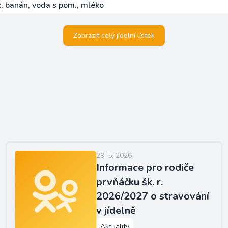
, banán, voda s pom., mléko
Zobrazit celý jídelní lístek
29. 5. 2026
Informace pro rodiče
prvňáčku šk. r.
2026/2027 o stravování
v jídelně
Aktuality