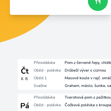
Přesnídávka
Pom.z červené řepy, chléb 
Čt
Oběd - polévka
Drůbeží vývar s cizrnou
Oběd 1
Masové koule v rajč. omá
6. 8.
Svačina
Graham, máslo, šunka, sa
Přesnídávka
Tvarohová pom.s pažitkou, 
Pá
Oběd - polévka
Čočková polévka s kroup