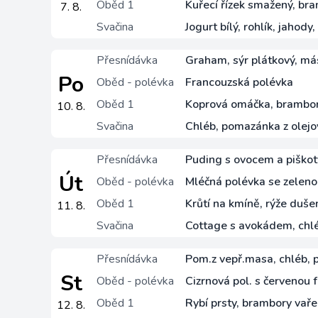
Oběd 1
Kuřecí řízek smažený, br
7. 8.
Svačina
Jogurt bílý, rohlík, jahody
Přesnídávka
Graham, sýr plátkový, másl
Po
Oběd - polévka
Francouzská polévka
Oběd 1
Koprová omáčka, brambory
10. 8.
Svačina
Chléb, pomazánka z olejo
Přesnídávka
Puding s ovocem a piškoty
Út
Oběd - polévka
Mléčná polévka se zeleno
Oběd 1
Krůtí na kmíně, rýže dušená
11. 8.
Svačina
Cottage s avokádem, chléb
Přesnídávka
Pom.z vepř.masa, chléb, pa
St
Oběd - polévka
Cizrnová pol. s červenou f
Oběd 1
Rybí prsty, brambory vaře
12. 8.