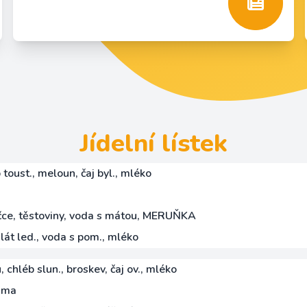
Jídelní lístek
toust., meloun, čaj byl., mléko
čce, těstoviny, voda s mátou, MERUŇKA
lát led., voda s pom., mléko
chléb slun., broskev, čaj ov., mléko
ama