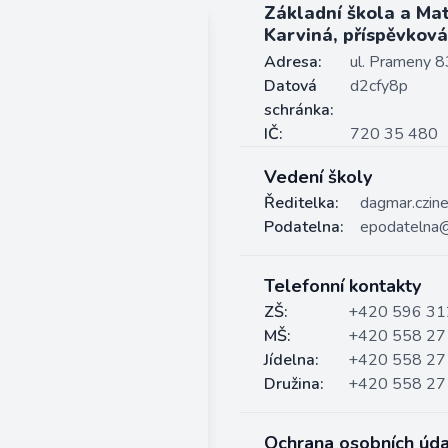
Základní škola a Ma
Karviná, příspěvkov
Adresa:
ul. Prameny 8
Datová
d2cfy8p
schránka:
IČ:
720 35 480
Vedení školy
Ředitelka:
dagmar.czin
Podatelna:
epodatelna@
Telefonní kontakty
ZŠ:
+420 596 31
MŠ:
+420 558 27
Jídelna:
+420 558 27
Družina:
+420 558 27
Ochrana osobních úda