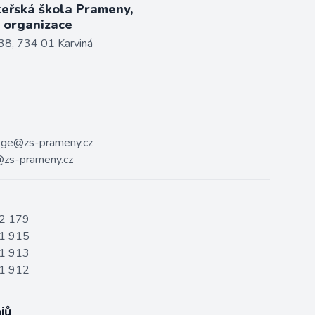
teřská škola Prameny,
á organizace
38, 734 01 Karviná
ege@zs-prameny.cz
zs-prameny.cz
2 179
1 915
1 913
1 912
jů