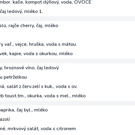
ambor. kaše, kompot dýňový, voda, OVOCE
, čaj ledový, mléko 1.
o, rajče cherry, čaj, mléko
 vař., vejce, hruška, voda s mátou
vek, kapie, voda s okurkou, mléko
, hroznové víno, čaj ledový
u petrželkou
, salát z červ.zelí s kuk., voda s ov.
 toust.tm., okurka, voda s mel., mléko
prika, čaj byl., mléko
azolí
né, mrkvový salát, voda s citronem