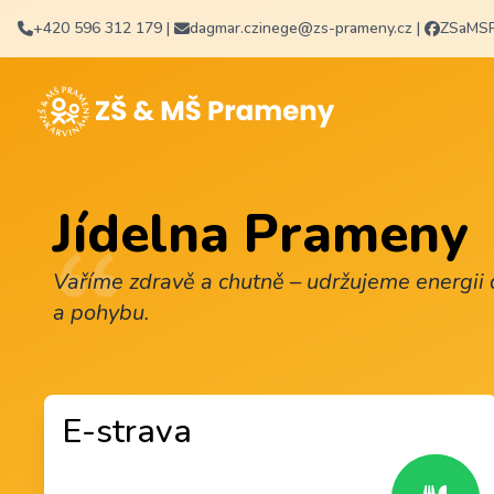
+420 596 312 179
|
dagmar.czinege@zs-prameny.cz
|
ZSaMS
Jídelna Prameny
Vaříme zdravě a chutně – udržujeme energii d
a pohybu.
E-strava