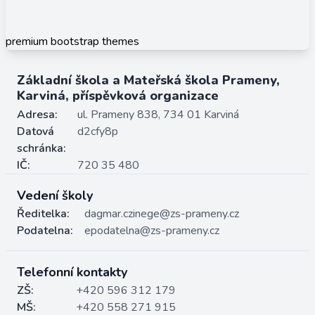
premium bootstrap themes
Základní škola a Mateřská škola Prameny,
Karviná, příspěvková organizace
Adresa:
ul. Prameny 838, 734 01 Karviná
Datová
d2cfy8p
schránka:
IČ:
720 35 480
Vedení školy
Ředitelka:
dagmar.czinege@zs-prameny.cz
Podatelna:
epodatelna@zs-prameny.cz
Telefonní kontakty
ZŠ:
+420 596 312 179
MŠ:
+420 558 271 915