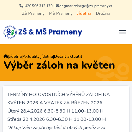
+420 596 312 179
|
dagmar.czinege@zs-prameny.cz
ZŠ Prameny
MŠ Prameny
Jídelna
Družina
|
Jídelna
|
Aktuality jídelna
|
Detail aktualit
Výběr záloh na květen
TERMÍNY HOTOVOSTNÍCH VÝBĚRŮ ZÁLOH NA
KVĚTEN 2026 A VRATEK ZA BŘEZEN 2026
Úterý 28.4.2026 6.30-8.30 H 11.00-13.00 H
Středa 29.4.2026 6.30-8.30 H 11.00-13.00 H
Děkuji Vám za přichystání drobných peněz a za