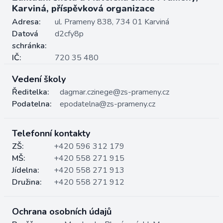
Karviná, příspěvková organizace
Adresa:
ul. Prameny 838, 734 01 Karviná
Datová
d2cfy8p
schránka:
IČ:
720 35 480
Vedení školy
Ředitelka:
dagmar.czinege@zs-prameny.cz
Podatelna:
epodatelna@zs-prameny.cz
Telefonní kontakty
ZŠ:
+420 596 312 179
MŠ:
+420 558 271 915
Jídelna:
+420 558 271 913
Družina:
+420 558 271 912
Ochrana osobních údajů