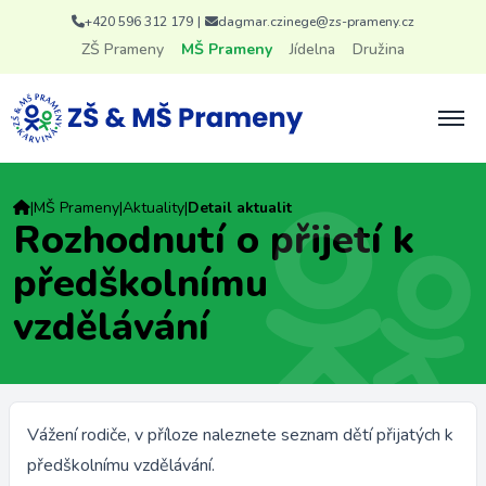
+420 596 312 179
|
dagmar.czinege@zs-prameny.cz
ZŠ Prameny
MŠ Prameny
Jídelna
Družina
|
MŠ Prameny
|
Aktuality
|
Detail aktualit
Rozhodnutí o přijetí k
předškolnímu
vzdělávání
Vážení rodiče, v příloze naleznete seznam dětí přijatých k
předškolnímu vzdělávání.