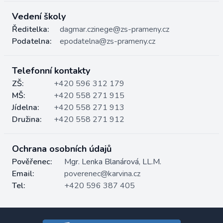
Vedení školy
Ředitelka:
dagmar.czinege@zs-prameny.cz
Podatelna:
epodatelna@zs-prameny.cz
Telefonní kontakty
ZŠ:
+420 596 312 179
MŠ:
+420 558 271 915
Jídelna:
+420 558 271 913
Družina:
+420 558 271 912
Ochrana osobních údajů
Pověřenec:
Mgr. Lenka Blanárová, LL.M.
Email:
poverenec@karvina.cz
Tel:
+420 596 387 405