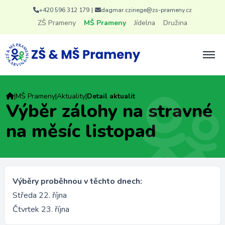
+420 596 312 179
|
dagmar.czinege@zs-prameny.cz
ZŠ Prameny
MŠ Prameny
Jídelna
Družina
|
MŠ Prameny
|
Aktuality
|
Detail aktualit
Výběr zálohy na stravné
na měsíc listopad
Výběry proběhnou v těchto dnech:
Středa 22. října
Čtvrtek 23. října