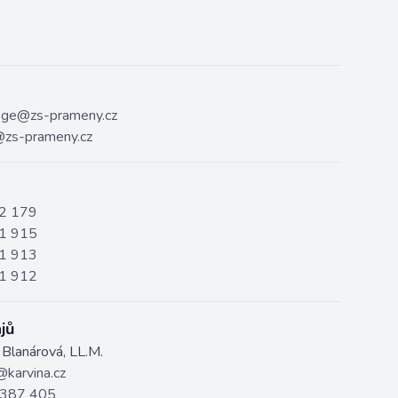
ege@zs-prameny.cz
zs-prameny.cz
2 179
1 915
1 913
1 912
jů
 Blanárová, LL.M.
karvina.cz
 387 405