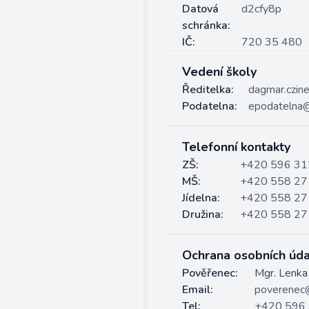
Datová
d2cfy8p
schránka:
IČ:
720 35 480
Vedení školy
Ředitelka:
dagmar.czin
Podatelna:
epodatelna@
Telefonní kontakty
ZŠ:
+420 596 31
MŠ:
+420 558 27
Jídelna:
+420 558 27
Družina:
+420 558 27
Ochrana osobních úda
Pověřenec:
Mgr. Lenka
Email:
poverenec@
Tel:
+420 596