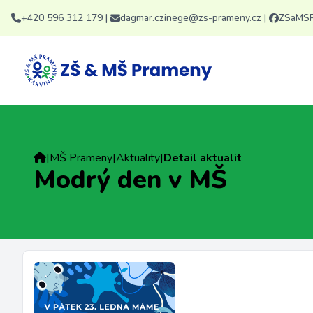
+420 596 312 179
|
dagmar.czinege@zs-prameny.cz
|
ZSaMS
|
MŠ Prameny
|
Aktuality
|
Detail aktualit
Modrý den v MŠ