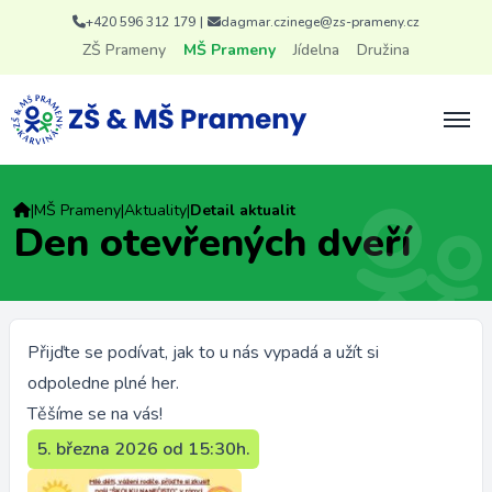
+420 596 312 179
|
dagmar.czinege@zs-prameny.cz
ZŠ Prameny
MŠ Prameny
Jídelna
Družina
|
MŠ Prameny
|
Aktuality
|
Detail aktualit
Den otevřených dveří
Přijďte se podívat, jak to u nás vypadá a užít si
odpoledne plné her.
Těšíme se na vás!
5. března 2026 od 15:30h.