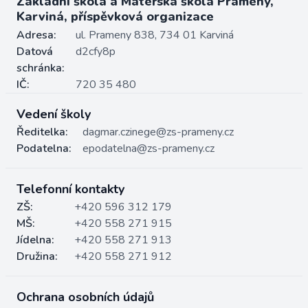
Základní škola a Mateřská škola Prameny,
Karviná, příspěvková organizace
Adresa:
ul. Prameny 838, 734 01 Karviná
Datová
d2cfy8p
schránka:
IČ:
720 35 480
Vedení školy
Ředitelka:
dagmar.czinege@zs-prameny.cz
Podatelna:
epodatelna@zs-prameny.cz
Telefonní kontakty
ZŠ:
+420 596 312 179
MŠ:
+420 558 271 915
Jídelna:
+420 558 271 913
Družina:
+420 558 271 912
Ochrana osobních údajů