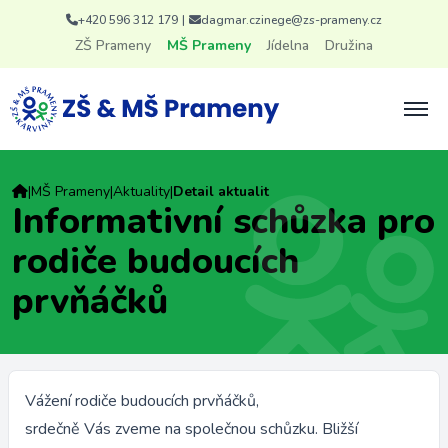
+420 596 312 179
|
dagmar.czinege@zs-prameny.cz
ZŠ Prameny
MŠ Prameny
Jídelna
Družina
|
MŠ Prameny
|
Aktuality
|
Detail aktualit
Informativní schůzka pro
rodiče budoucích
prvňáčků
Vážení rodiče budoucích prvňáčků,
srdečně Vás zveme na společnou schůzku. Bližší