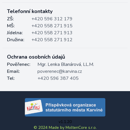
Telefonní kontakty
ZŠ:
+420 596 312 179
MŠ:
+420 558 271 915
Jídelna:
+420 558 271 913
Družina:
+420 558 271 912
Ochrana osobních údajů
Pověřenec:
Mgr. Lenka Blanárová, LL.M.
Email:
poverenec@karvina.cz
Tel:
+420 596 387 405
v1.1.20
© 2024 Made by MoltenCore s.r.o.