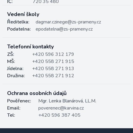
IČ:
720 35 480
Vedení školy
Ředitelka:
dagmar.czinege@zs-prameny.cz
Podatelna:
epodatelna@zs-prameny.cz
Telefonní kontakty
ZŠ:
+420 596 312 179
MŠ:
+420 558 271 915
Jídelna:
+420 558 271 913
Družina:
+420 558 271 912
Ochrana osobních údajů
Pověřenec:
Mgr. Lenka Blanárová, LL.M.
Email:
poverenec@karvina.cz
Tel:
+420 596 387 405