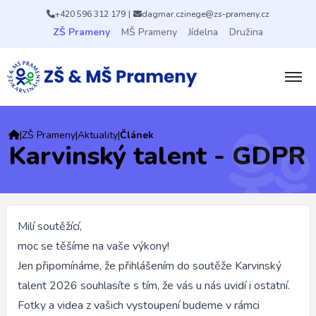
+420 596 312 179
|
dagmar.czinege@zs-prameny.cz
ZŠ Prameny
MŠ Prameny
Jídelna
Družina
|
ZŠ Prameny
|
Aktuality
|
Článek
Karvinský talent - GDPR
Milí soutěžící,
moc se těšíme na vaše výkony!
Jen připomínáme, že přihlášením do soutěže Karvinský
talent 2026 souhlasíte s tím, že vás u nás uvidí i ostatní.
Fotky a videa z vašich vystoupení budeme v rámci