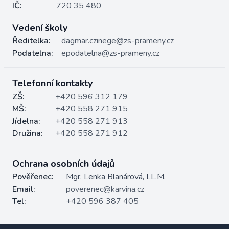
IČ:
720 35 480
Vedení školy
Ředitelka:
dagmar.czinege@zs-prameny.cz
Podatelna:
epodatelna@zs-prameny.cz
Telefonní kontakty
ZŠ:
+420 596 312 179
MŠ:
+420 558 271 915
Jídelna:
+420 558 271 913
Družina:
+420 558 271 912
Ochrana osobních údajů
Pověřenec:
Mgr. Lenka Blanárová, LL.M.
Email:
poverenec@karvina.cz
Tel:
+420 596 387 405