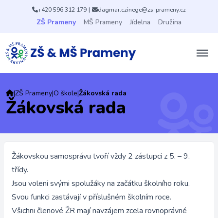
+420 596 312 179
|
dagmar.czinege@zs-prameny.cz
ZŠ Prameny
MŠ Prameny
Jídelna
Družina
|
ZŠ Prameny
|
O škole
|
Žákovská rada
Žákovská rada
Žákovskou samosprávu tvoří vždy 2 zástupci z 5. – 9.
třídy.
Jsou voleni svými spolužáky na začátku školního roku.
Svou funkci zastávají v příslušném školním roce.
Všichni členové ŽR mají navzájem zcela rovnoprávné