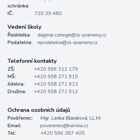
schránka:
IČ:
720 35 480
Vedení školy
Ředitelka:
dagmar.czinege@zs-prameny.cz
Podatelna:
epodatelna@zs-prameny.cz
Telefonní kontakty
ZŠ:
+420 596 312 179
MŠ:
+420 558 271 915
Jídelna:
+420 558 271 913
Družina:
+420 558 271 912
Ochrana osobních údajů
Pověřenec:
Mgr. Lenka Blanárová, LL.M.
Email:
poverenec@karvina.cz
Tel:
+420 596 387 405