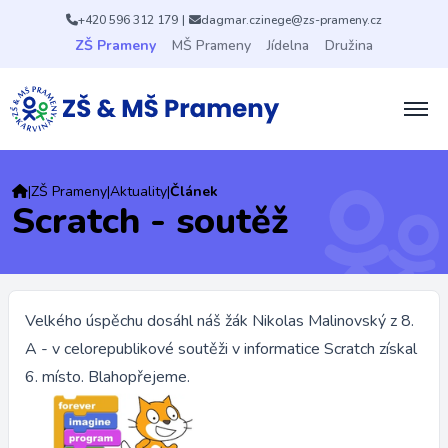
+420 596 312 179
|
dagmar.czinege@zs-prameny.cz
ZŠ Prameny
MŠ Prameny
Jídelna
Družina
|
ZŠ Prameny
|
Aktuality
|
Článek
Scratch - soutěž
Velkého úspěchu dosáhl náš žák Nikolas Malinovský z 8.
A - v celorepublikové soutěži v informatice Scratch získal
6. místo. Blahopřejeme.