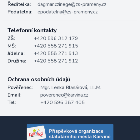
Ředitelka:
dagmar.czinege@zs-prameny.cz
Podatelna:
epodatelna@zs-prameny.cz
Telefonní kontakty
ZŠ:
+420 596 312 179
MŠ:
+420 558 271 915
Jídelna:
+420 558 271 913
Družina:
+420 558 271 912
Ochrana osobních údajů
Pověřenec:
Mgr. Lenka Blanárová, LL.M.
Email:
poverenec@karvina.cz
Tel:
+420 596 387 405