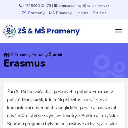
+420 596 312 179
|
dagmar.czinege@zs-prameny.cz
ZŠ Prameny
MŠ Prameny
Jídelna
Družina
|
ZŠ Prameny
|
Aktuality
|
Článek
Erasmus
Žáci 9. tříd se zúčastnili jazykového pobytu Erasmus v
polské Murzasichli, kde měli příležitost rozvíjet své
komunikační dovednosti v anglickém jazyce a navazovat
nová přátelství se svými vrstevníky z Polska a Lotyšska.
Součástí programu byly nejen jazykové aktivity, ale také