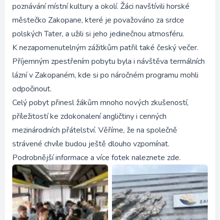
poznávání místní kultury a okolí. Žáci navštívili horské
městečko Zakopane, které je považováno za srdce
polských Tater, a užili si jeho jedinečnou atmosféru.
K nezapomenutelným zážitkům patřil také český večer.
Příjemným zpestřením pobytu byla i návštěva termálních
lázní v Zakopaném, kde si po náročném programu mohli
odpočinout.
Celý pobyt přinesl žákům mnoho nových zkušeností,
příležitostí ke zdokonalení angličtiny i cenných
mezinárodních přátelství. Věříme, že na společně
strávené chvíle budou ještě dlouho vzpomínat.
Podrobnější informace a více fotek naleznete
zde.