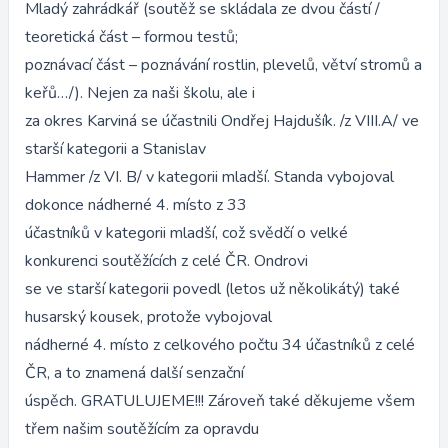
Mladý zahrádkář (soutěž se skládala ze dvou částí /
teoretická část – formou testů;
poznávací část – poznávání rostlin, plevelů, větví stromů a
keřů…/). Nejen za naši školu, ale i
za okres Karviná se účastnili Ondřej Hajdušík. /z VIII.A/ ve
starší kategorii a Stanislav
Hammer /z VI. B/ v kategorii mladší. Standa vybojoval
dokonce nádherné 4. místo z 33
účastníků v kategorii mladší, což svědčí o velké
konkurenci soutěžících z celé ČR. Ondrovi
se ve starší kategorii povedl (letos už několikátý) také
husarský kousek, protože vybojoval
nádherné 4. místo z celkového počtu 34 účastníků z celé
ČR, a to znamená další senzační
úspěch. GRATULUJEME!!! Zároveň také děkujeme všem
třem našim soutěžícím za opravdu