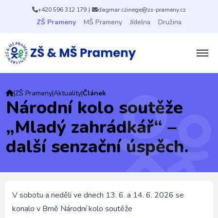
+420 596 312 179
|
dagmar.czinege@zs-prameny.cz
ZŠ Prameny
MŠ Prameny
Jídelna
Družina
|
ZŠ Prameny
|
Aktuality
|
Článek
Národní kolo soutěže
„Mladý zahrádkář“ –
další senzační úspěch.
V sobotu a neděli ve dnech 13. 6. a 14. 6. 2026 se
konalo v Brně Národní kolo soutěže