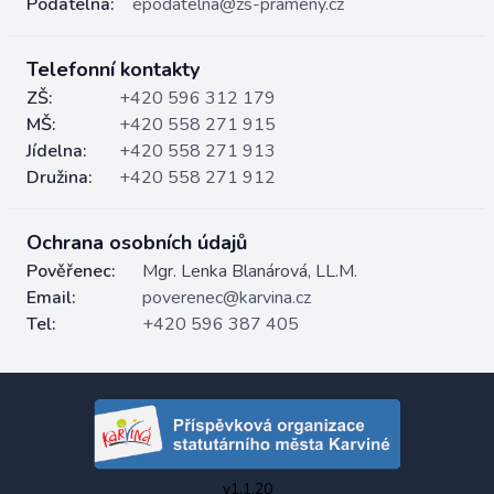
Podatelna:
epodatelna@zs-prameny.cz
Telefonní kontakty
ZŠ:
+420 596 312 179
MŠ:
+420 558 271 915
Jídelna:
+420 558 271 913
Družina:
+420 558 271 912
Ochrana osobních údajů
Pověřenec:
Mgr. Lenka Blanárová, LL.M.
Email:
poverenec@karvina.cz
Tel:
+420 596 387 405
v1.1.20