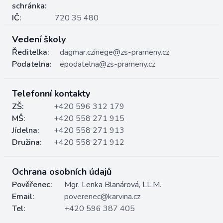
schránka:
IČ:
720 35 480
Vedení školy
Ředitelka:
dagmar.czinege@zs-prameny.cz
Podatelna:
epodatelna@zs-prameny.cz
Telefonní kontakty
ZŠ:
+420 596 312 179
MŠ:
+420 558 271 915
Jídelna:
+420 558 271 913
Družina:
+420 558 271 912
Ochrana osobních údajů
Pověřenec:
Mgr. Lenka Blanárová, LL.M.
Email:
poverenec@karvina.cz
Tel:
+420 596 387 405