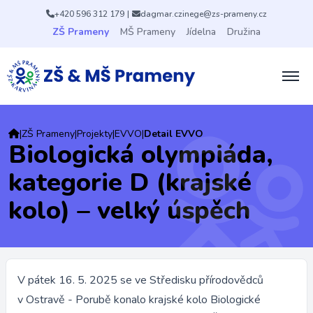
+420 596 312 179
|
dagmar.czinege@zs-prameny.cz
ZŠ Prameny
MŠ Prameny
Jídelna
Družina
|
ZŠ Prameny
|
Projekty
|
EVVO
|
Detail EVVO
Biologická olympiáda,
kategorie D (krajské
kolo) – velký úspěch
V pátek 16. 5. 2025 se ve Středisku přírodovědců
v Ostravě - Porubě konalo krajské kolo Biologické