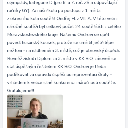
olympiády, kategorie D (pro 6. a 7. roč. ZŠ a odpovídající
ročníky GY). Za naši školu po postupu z 1. místa
z okresního kola soutěžil Ondřej H. z VII. A. V této velmi
náročné soutěži byl celkový počet 24 soutěžících z celého
Moravskoslezského kraje. Našemu Ondrovi se opět
povedl husarský kousek, protože se umístil ještě lépe
než loni - na nádherném 3. místě, což je obrovský úspěch.
Rovněž získal i Diplom za 3. místo v KK BiO, zároveň se
stal úspěšným řešitelem KK BiO. Ondrovi je třeba
poděkovat za opravdu úspěšnou reprezentaci školy –
vzhledem k velice silné konkurenci i náročnosti soutěže.
Gratulujeme!!!