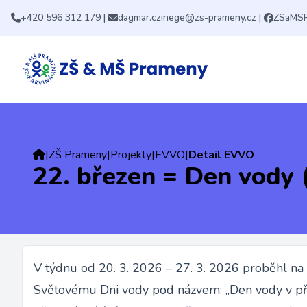
+420 596 312 179
|
dagmar.czinege@zs-prameny.cz
|
ZSaMS
|
ZŠ Prameny
|
Projekty
|
EVVO
|
Detail EVVO
22. březen = Den vody (
V týdnu od 20. 3. 2026 – 27. 3. 2026 proběhl na n
Světovému Dni vody pod názvem: „Den vody v př