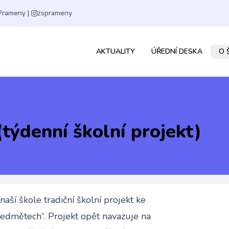
Prameny
|
zsprameny
AKTUALITY
ÚŘEDNÍ DESKA
O 
týdenní školní projekt)
aší škole tradiční školní projekt ke
edmětech“. Projekt opět navazuje na