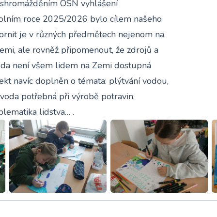
ým shromážděním OSN vyhlášení
školním roce 2025/2026 bylo cílem našeho
ornit je v různých předmětech nejenom na
mi, ale rovněž připomenout, že zdrojů a
voda není všem lidem na Zemi dostupná
jekt navíc doplněn o témata: plýtvání vodou,
 voda potřebná při výrobě potravin,
lematika lidstva… .