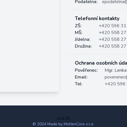
Podatelna:
epodatelna@
Telefonní kontakty
ZŠ:
+420 596 31
MŠ:
+420 558 27
Jídelna:
+420 558 27
Družina:
+420 558 27
Ochrana osobních úda
Pověřenec:
Mgr. Lenka
Email:
poverenec@
Tel:
+420 596
v1.1.20
© 2024 Made by MoltenCore s.r.o.