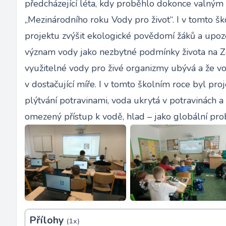
předcházející léta, kdy proběhlo dokonce valn
„Mezinárodního roku Vody pro život“. I v tomto 
projektu zvýšit ekologické povědomí žáků a upoz
význam vody jako nezbytné podmínky života na Ze
využitelné vody pro živé organizmy ubývá a že 
v dostačující míře. I v tomto školním roce byl pro
plýtvání potravinami, voda ukrytá v potravinách a
omezený přístup k vodě, hlad – jako globální prob
Přílohy
(1x)