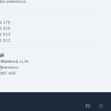
zs-prameny.cz
2 179
1 915
1 913
1 912
jů
 Blanárová, LL.M.
karvina.cz
 387 405