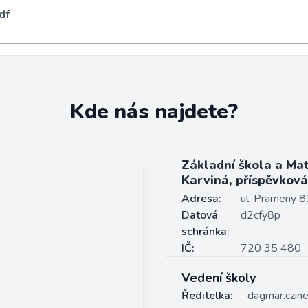
df
Kde nás najdete?
Základní škola a Ma
Karviná, příspěvkov
Adresa:
ul. Prameny 8
Datová
d2cfy8p
schránka:
IČ:
720 35 480
Vedení školy
Ředitelka:
dagmar.czin