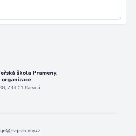
teřská škola Prameny,
á organizace
38, 734 01 Karviná
ege@zs-prameny.cz