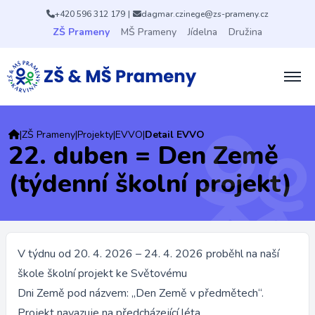
+420 596 312 179
|
dagmar.czinege@zs-prameny.cz
ZŠ Prameny
MŠ Prameny
Jídelna
Družina
|
ZŠ Prameny
|
Projekty
|
EVVO
|
Detail EVVO
22. duben = Den Země
(týdenní školní projekt)
V týdnu od 20. 4. 2026 – 24. 4. 2026 proběhl na naší
škole školní projekt ke Světovému
Dni Země pod názvem: „Den Země v předmětech“.
Projekt navazuje na předcházející léta.