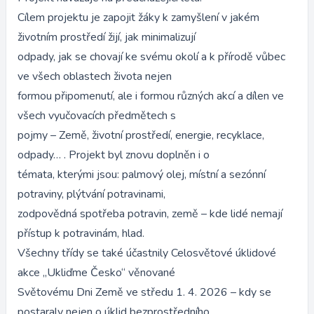
Cílem projektu je zapojit žáky k zamyšlení v jakém
životním prostředí žijí, jak minimalizují
odpady, jak se chovají ke svému okolí a k přírodě vůbec
ve všech oblastech života nejen
formou připomenutí, ale i formou různých akcí a dílen ve
všech vyučovacích předmětech s
pojmy – Země, životní prostředí, energie, recyklace,
odpady… . Projekt byl znovu doplněn i o
témata, kterými jsou: palmový olej, místní a sezónní
potraviny, plýtvání potravinami,
zodpovědná spotřeba potravin, země – kde lidé nemají
přístup k potravinám, hlad.
Všechny třídy se také účastnily Celosvětové úklidové
akce „Ukliďme Česko“ věnované
Světovému Dni Země ve středu 1. 4. 2026 – kdy se
postaraly nejen o úklid bezprostředního