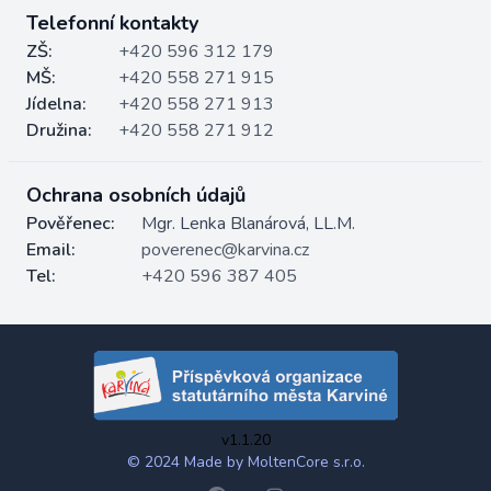
Telefonní kontakty
ZŠ:
+420 596 312 179
MŠ:
+420 558 271 915
Jídelna:
+420 558 271 913
Družina:
+420 558 271 912
Ochrana osobních údajů
Pověřenec:
Mgr. Lenka Blanárová, LL.M.
Email:
poverenec@karvina.cz
Tel:
+420 596 387 405
v1.1.20
© 2024 Made by MoltenCore s.r.o.