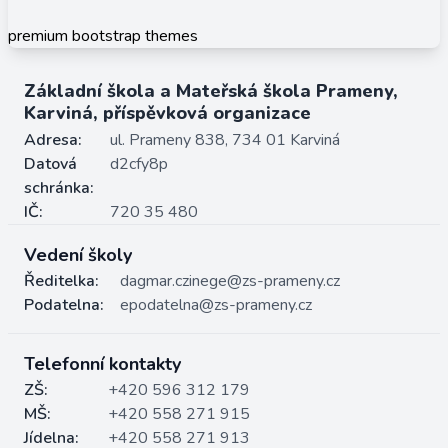
premium bootstrap themes
Základní škola a Mateřská škola Prameny,
Karviná, příspěvková organizace
Adresa:
ul. Prameny 838, 734 01 Karviná
Datová
d2cfy8p
schránka:
IČ:
720 35 480
Vedení školy
Ředitelka:
dagmar.czinege@zs-prameny.cz
Podatelna:
epodatelna@zs-prameny.cz
Telefonní kontakty
ZŠ:
+420 596 312 179
MŠ:
+420 558 271 915
Jídelna:
+420 558 271 913