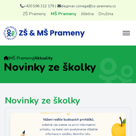
+420 596 312 179
|
dagmar.czinege@zs-prameny.cz
ZŠ Prameny
MŠ Prameny
Jídelna
Družina
|
MŠ Prameny
|
Aktuality
Novinky ze školky
Novinky ze školky